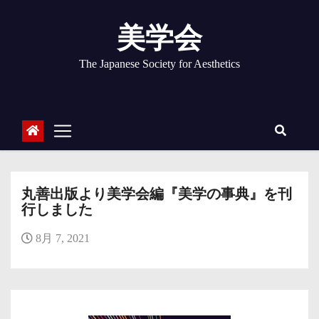
コ
ン
美学会
テ
ン
The Japanese Society for Aesthetics
ツ
へ
ス
キ
ッ
プ
丸善出版より美学会編『美学の事典』を刊
行しました
8月 7, 2021