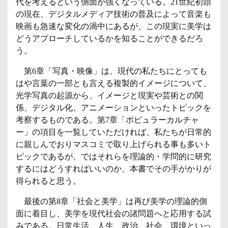
代を考えるという側面が強くなっている。21世紀初頭
の現在、デジタルメディア技術の普及によって音楽も
映画も急速な変化の渦中にあるが、この現実に美学は
どうアプローチしているかを知ることができるだろ
う。
第6章「写真・映像」は、現代の私たちにとっても
はや言葉の一部とも言える複製的イメージについて、
光学写真の起源から、イメージと現実や芸術との関
係、デジタル化、アニメーションといったトピックを
考察するものである。第7章「ポピュラーカルチャ
ー」の項目を一覧していただければ、私たちが日常的
に親しんでおりマスコミで取り上げられる事も多いト
ピックであるが、ではそれらを理論的・学問的に研究
するにはどうすればいいのか、本書でその手がかりが
得られると思う。
最後の第8章「社会と美学」は再び美学の理論的側
面に着目し、美学を現代社会の諸問題へと応用する試
みである。日常生活、人生、政治、社会、環境といっ