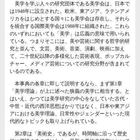
美学を学ぶ人々の研究団体である美学会は、日本で
は1948年に設立された。欧米、東アジア、ラテンアメ
リカをはじめとする国々にも美学会は存在し、それら
を統合する国際美学会は1988年に組織された。これら
のいずれにおいても「美学」は広義の意味で用いられ
ている。つまりそこには、美や芸術に関する哲学的研
究と並んで、文芸、美術、音楽、演劇、映画に加え
て、二十世紀以降の多様化した芸術表現、ポップカル
チャー、メディア芸術についての研究分野が含まれて
いるのである。
本事典の各章に即して説明するなら、まず第1章
「美学理論」が上に述べた狭義の美学に相当する。と
はいえ、かつては美学研究の中心をなしていた古代・
中世・近代の西洋思想ばかりではなく、日本や東アジ
アにおける美学理論、日常性やジェンダーといった現
代的なトピックも取り上げられている。
第2章は「美術史」であるが、時間軸に沿って歴史