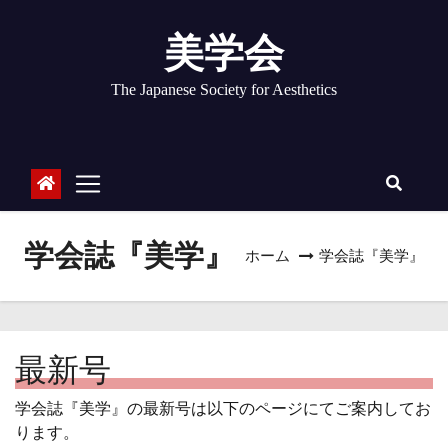
コ
ン
美学会
テ
ン
The Japanese Society for Aesthetics
ツ
へ
ス
キ
ッ
プ
学会誌『美学』
ホーム
学会誌『美学』
最新号
学会誌『美学』の最新号は以下のページにてご案内してお
ります。