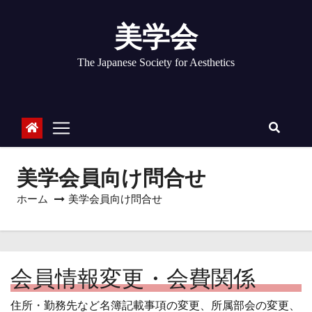
コ
ン
美学会
テ
ン
The Japanese Society for Aesthetics
ツ
へ
ス
キ
ッ
プ
美学会員向け問合せ
ホーム
美学会員向け問合せ
会員情報変更・会費関係
住所・勤務先など名簿記載事項の変更、所属部会の変更、