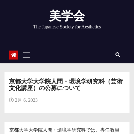
コ
ン
美学会
テ
ン
The Japanese Society for Aesthetics
ツ
へ
ス
キ
ッ
プ
京都大学大学院人間・環境学研究科（芸術
文化講座）の公募について
2月 6, 2023
京都大学大学院人間・環境学研究科では、専任教員