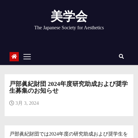
コ
ン
美学会
テ
ン
The Japanese Society for Aesthetics
ツ
へ
ス
キ
ッ
プ
戸部眞紀財団 2024年度研究助成および奨学
生募集のお知らせ
3月 3, 2024
戸部眞紀財団では2024年度の研究助成および奨学生を