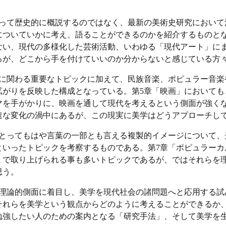
って歴史的に概説するのではなく、最新の美術史研究において
についていかに考え、語ることができるのかを紹介するものとな
ない、現代の多様化した芸術活動、いわゆる「現代アート」に
るが、どこから手を付けていいのか分からないと感じている方
に関わる重要なトピックに加えて、民族音楽、ポピュラー音楽
拡がりを反映した構成となっている。第5章「映画」においても
マを手がかりに、映画を通して現代を考えるという側面が強くな
速な変化の渦中にあるが、この現実に美学はどうアプローチし
とってもはや言葉の一部とも言える複製的イメージについて、
といったトピックを考察するものである。第7章「ポピュラーカ
ミで取り上げられる事も多いトピックであるが、ではそれらを
思う。
理論的側面に着目し、美学を現代社会の諸問題へと応用する試
それらを美学という観点からどのように考えることができるか
勉強したい人のための案内となる「研究手法」、そして美学を