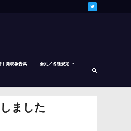
若手発表報告集
会則／各種規定
行しました