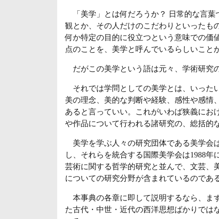
「美学」とは何だろうか？ 日常的な言葉
観とか、その人だけのこだわりといったも
何か特定の目的に役立つという意味での価
点のことを、美学と呼んでいるらしいこと
だがこの美学という語は元々、学術研究の一分
それでは学問としての美学とは、いったい
美の理念、美的な判断や経験、感性や感情
あると言っていい。これがいわば狭義にお
や作品について行われる諸研究の、総括的
美学を学ぶ人々の研究団体である美学会は
し、それらを統合する国際美学会は1988
芸術に関する哲学的研究と並んで、文芸、
についての研究分野が含まれているのであ
本事典の各章に即して説明するなら、まず
た古代・中世・近代の西洋思想ばかりでは