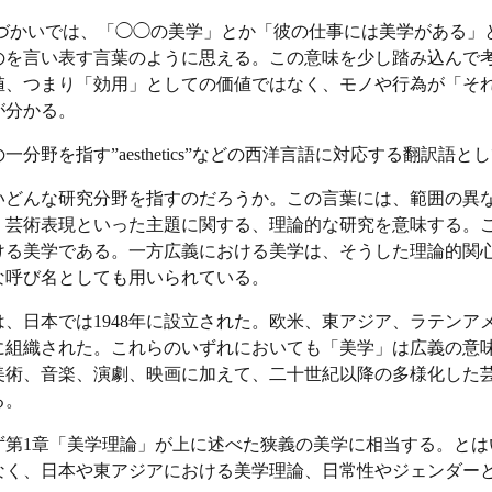
づかいでは、「◯◯の美学」とか「彼の仕事には美学がある」
のを言い表す言葉のように思える。この意味を少し踏み込んで
値、つまり「効用」としての価値ではなく、モノや行為が「そ
が分かる。
野を指す”aesthetics”などの西洋言語に対応する翻訳語
どんな研究分野を指すのだろうか。この言葉には、範囲の異
、芸術表現といった主題に関する、理論的な研究を意味する。
ける美学である。一方広義における美学は、そうした理論的関
な呼び名としても用いられている。
、日本では1948年に設立された。欧米、東アジア、ラテンア
年に組織された。これらのいずれにおいても「美学」は広義の意
美術、音楽、演劇、映画に加えて、二十世紀以降の多様化した
る。
第1章「美学理論」が上に述べた狭義の美学に相当する。とは
なく、日本や東アジアにおける美学理論、日常性やジェンダー