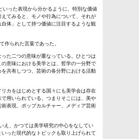
といった表現から分かるように、特別な価値
考えてみると、モノや行為について、それが
れ自体」として持つ価値に注目するような観
として作られた言葉であった。
なった二つの意味が重なっている。ひとつは
この意味における美学とは、哲学の一分野で
心を共有しつつ、芸術の各分野における活動
メリカをはじめとする国々にも美学会は存在
味で用いられている。つまりそこには、美や
芸術表現、ポップカルチャー、メディア芸術
いえ、かつては美学研究の中心をなしてい
といった現代的なトピックも取り上げられて