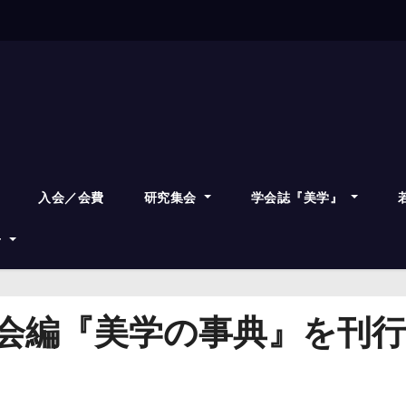
入会／会費
研究集会
学会誌『美学』
せ
会編『美学の事典』を刊