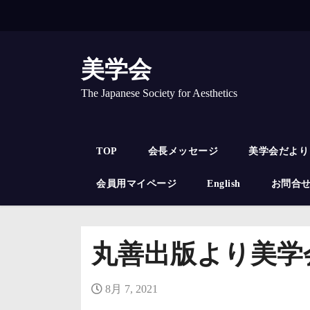
コ
ン
テ
ン
美学会
ツ
へ
The Japanese Society for Aesthetics
ス
キ
ッ
TOP
会長メッセージ
美学会だより
プ
会員用マイページ
English
お問合
丸善出版より美学
8月 7, 2021