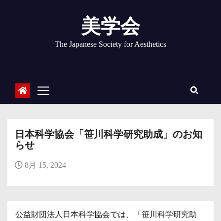
コ
ン
美学会
テ
ン
The Japanese Society for Aesthetics
ツ
へ
ス
キ
ッ
プ
日本科学協会「笹川科学研究助成」のお知
らせ
8月 15, 2024
公益財団法人日本科学協会では、「笹川科学研究助