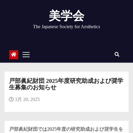
コ
ン
美学会
テ
ン
The Japanese Society for Aesthetics
ツ
へ
ス
キ
ッ
プ
戸部眞紀財団 2025年度研究助成および奨学
生募集のお知らせ
3月 20, 2025
戸部眞紀財団では2025年度の研究助成および奨学生を