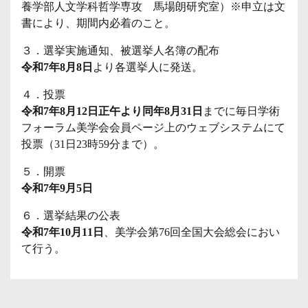
養学部人文学科哲学専攻 馬場朗研究室）※申立は文
書により、期間内必着のこと。
３．選挙実施通知、被選挙人名簿の配布
令和7年8月8日
より各選挙人に発送。
４．投票
令和7年8月12日正午より同年8月31日
までに毎日学術
フォーラム美学会会員ページ上のウェブシステムにて
投票（31日23時59分まで）。
５．開票
令和7年9月5日
６．選挙結果の公表
令和7年10月11日
、美学会第76回全国大会総会におい
て行う。