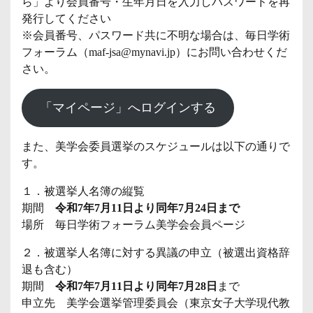
ら」より会員番号・生年月日を入力しパスワードを再
発行してください
※会員番号、パスワード共に不明な場合は、毎日学術
フォーラム（maf-jsa@mynavi.jp）にお問い合わせくだ
さい。
「マイページ」へログインする
また、美学会委員選挙のスケジュールは以下の通りで
す。
１．被選挙人名簿の縦覧
期間
令和7年7月11日より同年7月24日まで
場所 毎日学術フォーラム美学会会員ページ
２．被選挙人名簿に対する異議の申立（被選出資格辞
退も含む）
期間
令和7年7月11日より同年7月28日
まで
申立先 美学会選挙管理委員会（東京女子大学現代教