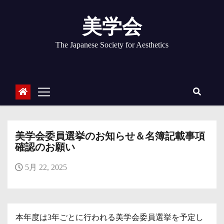
コ
ン
美学会
テ
ン
The Japanese Society for Aesthetics
ツ
へ
ス
キ
ッ
プ
美学会委員選挙のお知らせ＆名簿記載事項
確認のお願い
5月 22, 2025
本年度は3年ごとに行われる美学会委員選挙を予定し