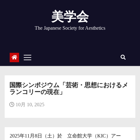
コ
ン
美学会
テ
ン
The Japanese Society for Aesthetics
ツ
へ
ス
キ
ッ
プ
国際シンポジウム「芸術・思想におけるメ
ランコリーの現在」
10月 10, 2025
2025年11月8日（土）於 立命館大学（KIC）アー