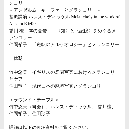
ンコリー
＜アンゼルム・キーファーとメランコリー＞
基調講演 ハンス・ディッケル Melancholy in the work of
Anselm Kiefer
香川 檀 本の憂鬱——〈知〉と〈記憶〉をめぐるメ
ランコリー
仲間裕子 「逆転のアルケオロジー」とメランコリー
―休憩―
竹中悠美 イギリスの庭園写真におけるメランコリー
とケア
住田翔子 現代日本の廃墟写真とメランコリー
＜ラウンド・テーブル＞
竹中悠美（司会）、ハンス・ディッケル、 香川檀、
仲間裕子、住田翔子
詳細は以下のPDF資料をご覧ください。