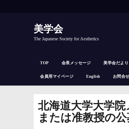
コ
ン
テ
ン
美学会
ツ
へ
The Japanese Society for Aesthetics
ス
キ
ッ
TOP
会長メッセージ
美学会だより
プ
会員用マイページ
English
お問合
北海道大学大学院
または准教授の公