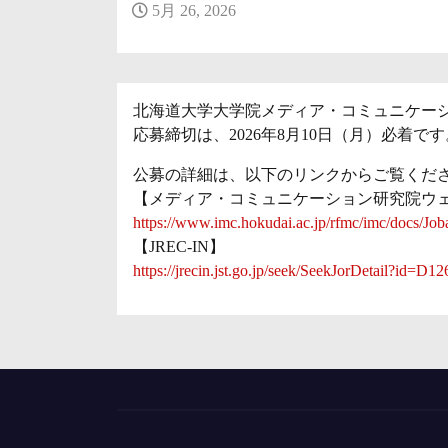
5月 26, 2026
北海道大学大学院メディア・コミュニケー
応募締切は、2026年8月10日（月）必着です
公募の詳細は、以下のリンクからご覧くだ
【メディア・コミュニケーション研究院ウ
https://www.imc.hokudai.ac.jp/rfmc/imc/docs/J
【JREC-IN】
https://jrecin.jst.go.jp/seek/SeekJorDetail?id=D