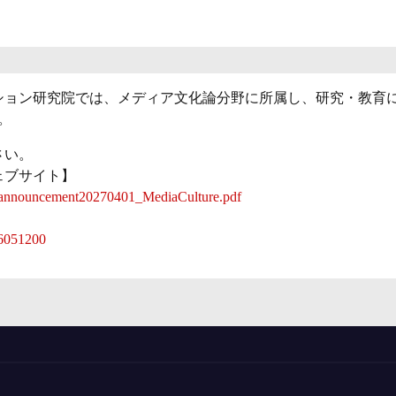
ション研究院では、メディア文化論分野に所属し、研究・教育
。
さい。
ェブサイト】
obannouncement20270401_MediaCulture.pdf
126051200